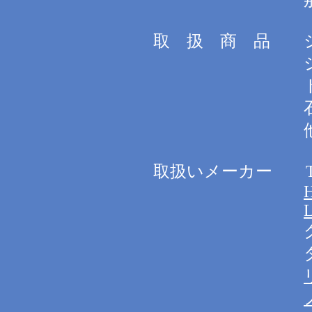
那智勝浦
取 扱 商 品 
システム
トイ
石油・ガ
取扱いメーカー T
クリナ
タカラス