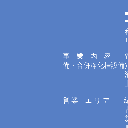
■請川
〒647-1
和歌山県田辺
TEL 0735-
事 業 内 容 管
備・合併浄化槽設備)
消防
上下水
営 業 エ リ ア 
古座川町
新宮