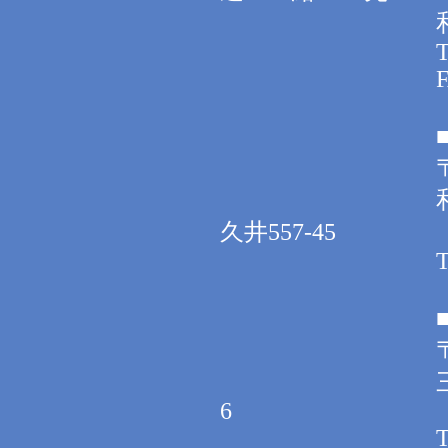
和歌山県新宮市
TEL 0735-
FAX 0735-
■宇久井
〒649-5
和歌山県東
久井557-45
TEL 0735-
■井田
〒519-5
三重県南牟婁
6
TEL 0735-