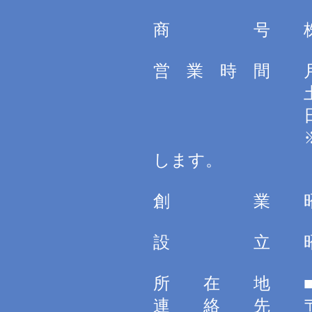
商 号 株式会
営 業 時 間 月曜～
土曜 8:3
日・祝日休
※緊急時、
します。
創 業 昭和
設 立 昭和6
所 在 地 ■
連 絡 先 〒647